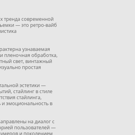
х тренда современной
ъемки — это ретро-вайб
листика
арактерна узнаваемая
ли пленочная обработка,
тный свет, винтажный
изуально простая
тальной эстетики —
ытий, стайлинг в стиле
тствия стайлинга,
 и эмоциональность в
направлены на диалог с
орией пользователей —
зумеров и поколением