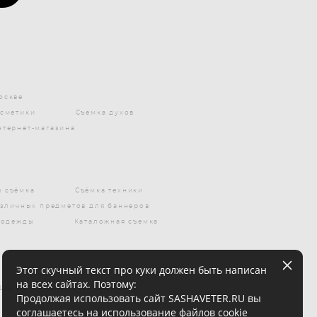
оскве
осметики
Съемка духов
нтернет-магазина
 съёмка
Съёмка техники
азличных предметов для баннеров
 одежды
Каталожная съемка
Этот скучный текст про куки должен быть написан
на всех сайтах. Поэтому:
АША ВЕТЕР. Все права защищены
Продолжая использовать сайт SASHAVETER.RU вы
соглашаетесь на использование файлов cookie