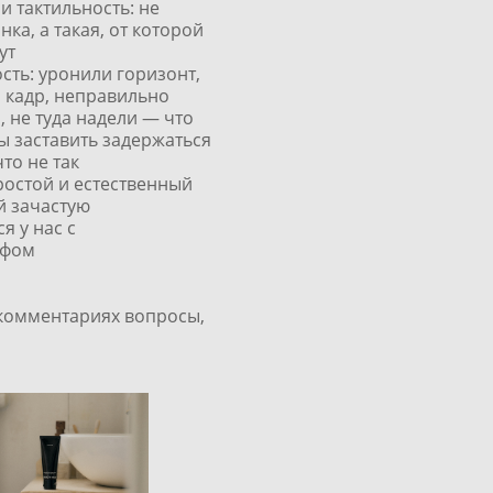
и тактильность: не
нка, а такая, от которой
ут
сть: уронили горизонт,
 кадр, неправильно
 не туда надели — что
ы заставить задержаться
что не так
ростой и естественный
й зачастую
я у нас с
афом
 комментариях вопросы,
