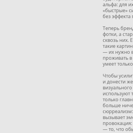
альфа: для 
«быстрые» с
без эффекта
Теперь брен
фотки, а ста
сквозь них. 
такие картин
— их нужно в
проживать в 
умеет только
Чтобы усилит
и донести ж
визуального
используют т
только главн
больше ниче
сюрреализм: 
вызывает эм
провокация: 
— то, что об