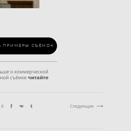
Ь ПРИМЕРЫ СЪЁМОК
ьше о коммерческой
читайте
ной съёмке
8
Следующая