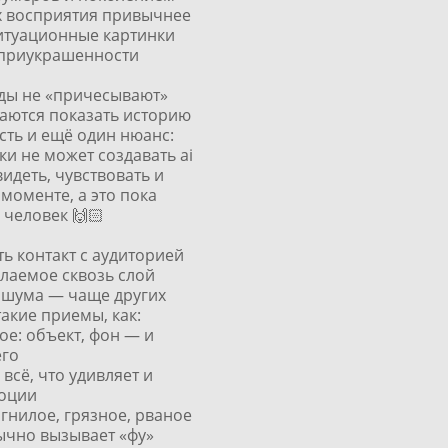
их восприятия привычнее
итуационные картинки
 приукрашенности
ды не «причесывают»
раются показать историю
Есть и ещё один нюанс:
ки не может создавать ai
идеть, чувствовать и
моменте, а это пока
 человек 🙌🏻
ь контакт с аудиторией
елаемое сквозь слой
 шума — чаще других
акие приемы, как:
ое: объект, фон — и
го
всё, что удивляет и
оции
гнилое, грязное, рваное
ычно вызывает «фу»