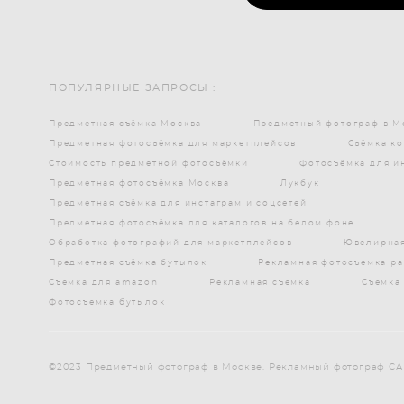
ПОПУЛЯРНЫЕ ЗАПРОСЫ :
Предметная съёмка Москва
Предметный фотограф в М
Предметная фотосъёмка для маркетплейсов
Съёмка к
Стоимость предметной фотосъёмки
Фотосъёмка для и
Предметная фотосъёмка Москва
Лукбук
Предметная съёмка для инстаграм и соцсетей
Предметная фотосъёмка для каталогов на белом фоне
Обработка фотографий для маркетплейсов
Ювелирная
Предметная съёмка бутылок
Рекламная фотосъемка р
Съемка для amazon
Рекламная съемка
Съемка
Фотосъемка бутылок
©2023 Предметный фотограф в Москве. Рекламный фотограф С