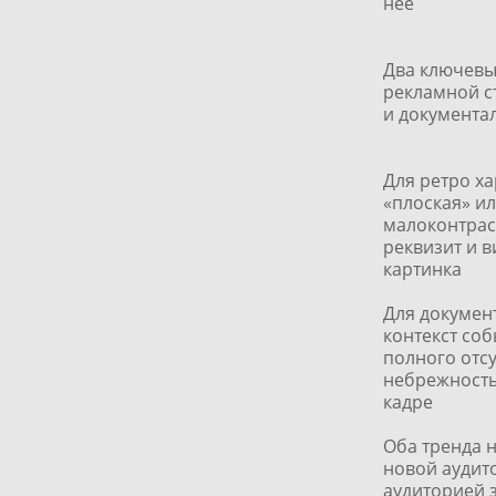
неё
Два ключевы
рекламной с
и документа
Для ретро х
«плоская» и
малоконтрас
реквизит и в
картинка
Для докумен
контекст соб
полного отсу
небрежность
кадре
Оба тренда 
новой аудит
аудиторией 