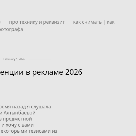
в
про технику и реквизит
как снимать | как
фотографа
February 1, 2026
енции в рекламе 2026
ремя назад я слушала
и Алтынбаевой
в предметной
и хочу с вами
некоторыми тезисами из