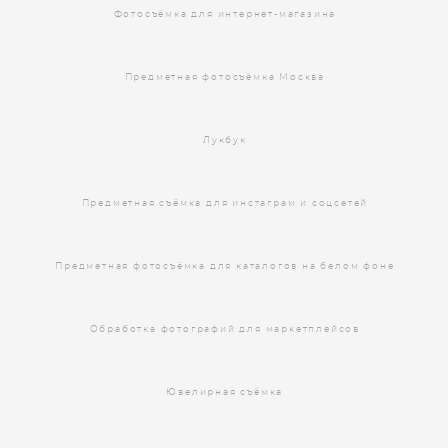
Фотосъёмка для интернет-магазина
Предметная фотосъёмка Москва
Лукбук
Предметная съёмка для инстаграм и соцсетей
Предметная фотосъёмка для каталогов на белом фоне
Обработка фотографий для маркетплейсов
Ювелирная съёмка