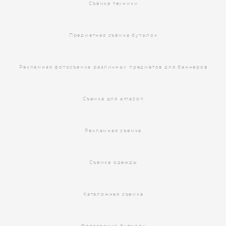
Съёмка техники
Предметная съёмка бутылок
Рекламная фотосъемка различных предметов для баннеров
Съемка для amazon
Рекламная съемка
Съемка одежды
Каталожная съемка