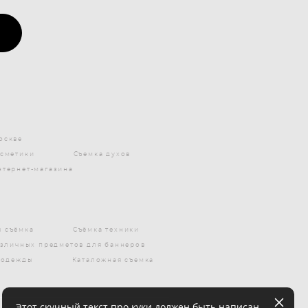
оскве
осметики
Съемка духов
нтернет-магазина
 съёмка
Съёмка техники
азличных предметов для баннеров
 одежды
Каталожная съемка
Этот скучный текст про куки должен быть написан