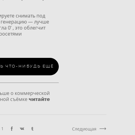
ируете снимать под
 генерацию — лучше
ла 0’ , это облегчит
йросетями
Ь ЧТО-НИБУДЬ ЕЩЁ
ьше о коммерческой
читайте
ной съёмке
1
Следующая