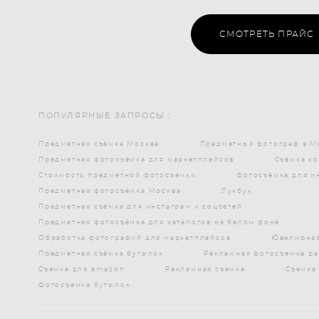
СМОТРЕТЬ ПРАЙС
ПОПУЛЯРНЫЕ ЗАПРОСЫ :
Предметная съёмка Москва
Предметный фотограф в М
Предметная фотосъёмка для маркетплейсов
Съёмка к
Стоимость предметной фотосъёмки
Фотосъёмка для и
Предметная фотосъёмка Москва
Лукбук
Предметная съёмка для инстаграм и соцсетей
Предметная фотосъёмка для каталогов на белом фоне
Обработка фотографий для маркетплейсов
Ювелирная
Предметная съёмка бутылок
Рекламная фотосъемка р
Съемка для amazon
Рекламная съемка
Съемка
Фотосъемка бутылок