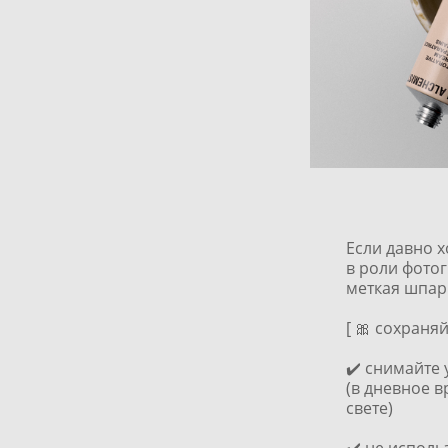
Если давно 
в роли фотог
меткая шпарг
[ 🎀 сохраняй
✔️ снимайте 
(в дневное 
свете)