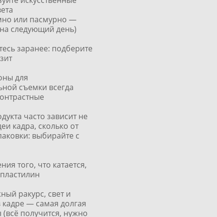
зуйте искусственные
вета
емно или пасмурно —
 на следующий день)
тесь заранее: подберите
зит
оны для
ьной съемки всегда
контрастные
одукта часто зависит не
деи кадра, сколько от
паковки: выбирайте с
ния того, что катается,
 пластилин
жный ракурс, свет и
 кадре — самая долгая
 (всё получится, нужно