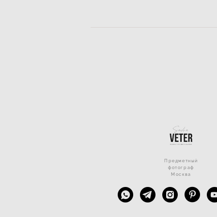
Предметный
фотограф
Москва