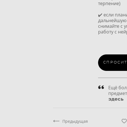
терпение)
✔️ если план
дальнейшую
снимайте с уг
работу с не
СПРОСИТ
Ещё бол
предмет
здесь
Предыдущая